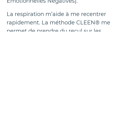
Émotionnelles Négatives).
La respiration m’aide à me recentrer
rapidement. La méthode CLEEN® me
permet de prendre du recul sur les
situations émotionnelles intenses, en
douceur et en profondeur. Elle agit comme
un désamorçage émotionnel.
Je l’utilise aussi avec mes clients. Elle les
aide à accueillir leurs émotions, à les
reconnaître, puis à les transformer. C’est un
outil très puissant pour libérer les blocages
et avancer avec clarté.
Comment définis-tu
l’épanouissement professionnel ?