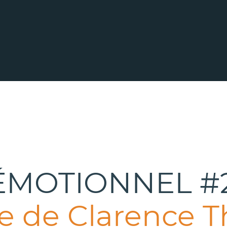
ÉMOTIONNEL #
 de Clarence T