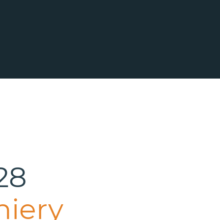
28
hiery