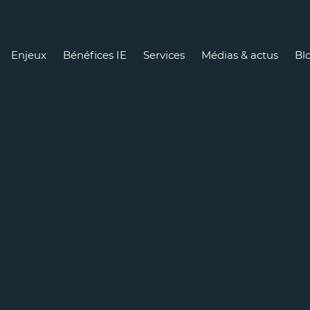
Enjeux
Bénéfices IE
Services
Médias & actus
Blo