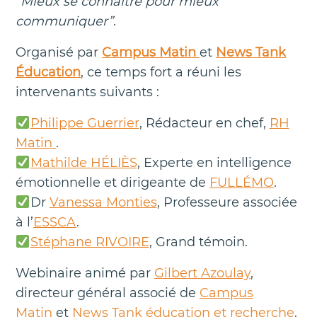
“Mieux se connaître pour mieux
communiquer”
.
Organisé par
Campus Matin
et
News Tank
Éducation
, ce temps fort a réuni les
intervenants suivants :
Philippe Guerrier
, Rédacteur en chef,
RH
Matin
.
Mathilde HÉLIÈS
, Experte en intelligence
émotionnelle et dirigeante de
FULLÉMO
.
Dr
Vanessa Monties
​, Professeure associée
à l’
ESSCA
.
Stéphane RIVOIRE
, ​Grand témoin.
Webinaire animé par
Gilbert Azoulay
,
directeur général associé de
Campus
Matin
et
News Tank éducation et recherche
.