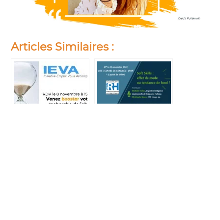
Articles Similaires :
Partenariat entre
Conférence de
Fullémo et IEVA
Mathilde Héliès
au salon des RH